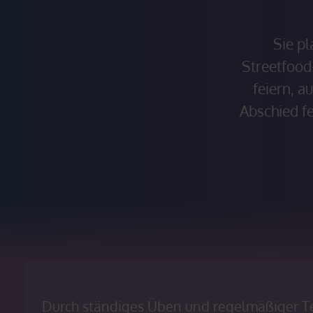
Sie pl
Streetfood
feiern, a
Abschied fe
Durch ständiges Üben und regelmäßiger T